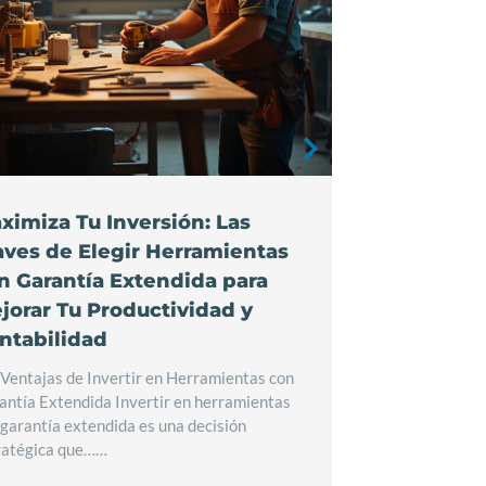
ximiza Tu Inversión: Las
La Transf
aves de Elegir Herramientas
Ventajas 
n Garantía Extendida para
Herramien
jorar Tu Productividad y
Optimizar
ntabilidad
La Revolución
en Procesos Ind
 Ventajas de Invertir en Herramientas con
Eficiencia En e
antía Extendida Invertir en herramientas
capacidad de
 garantía extendida es una decisión
ratégica que……