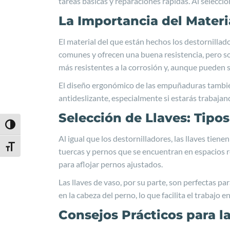
tareas básicas y reparaciones rápidas. Al seleccio
La Importancia del Materi
El material del que están hechos los destornilla
comunes y ofrecen una buena resistencia, pero so
más resistentes a la corrosión y, aunque pueden 
El diseño ergonómico de las empuñaduras tambié
antideslizante, especialmente si estarás trabaja
Selección de Llaves: Tipos
Alternar alto contraste
Al igual que los destornilladores, las llaves tien
Alternar tamaño de letra
tuercas y pernos que se encuentran en espacios 
para aflojar pernos ajustados.
Las llaves de vaso, por su parte, son perfectas p
en la cabeza del perno, lo que facilita el trabajo 
Consejos Prácticos para 