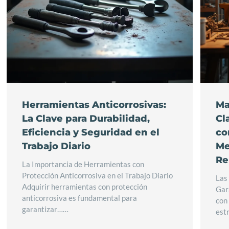
Herramientas Anticorrosivas:
Ma
La Clave para Durabilidad,
Cl
Eficiencia y Seguridad en el
co
Trabajo Diario
Me
Re
La Importancia de Herramientas con
Protección Anticorrosiva en el Trabajo Diario
Las
Adquirir herramientas con protección
Gar
anticorrosiva es fundamental para
con
garantizar……
est