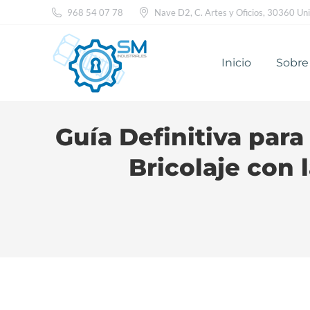
968 54 07 78
Nave D2, C. Artes y Oficios, 30360 Unió
Inicio
Sobr
Inicio
Sobre
Guía Definitiva para
Bricolaje con 