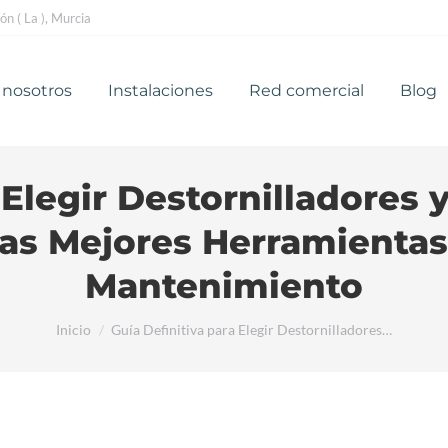
n ( La ), Murcia
e nosotros
Instalaciones
Red comercial
Blog
 nosotros
Instalaciones
Red comercial
Blog
 Elegir Destornilladores 
las Mejores Herramienta
Mantenimiento
Estás aquí:
Inicio
Guía Definitiva para Elegir Destornilladores…