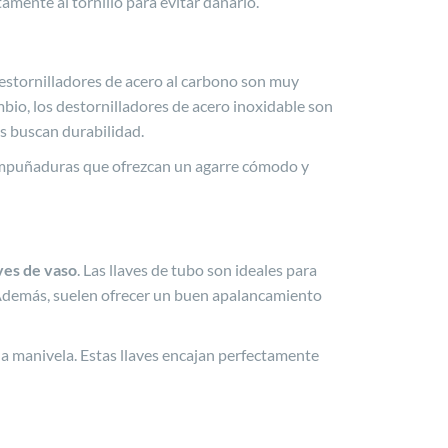
tamente al tornillo para evitar dañarlo.
destornilladores de acero al carbono son muy
bio, los destornilladores de acero inoxidable son
s buscan durabilidad.
 empuñaduras que ofrezcan un agarre cómodo y
ves de vaso
. Las llaves de tubo son ideales para
. Además, suelen ofrecer un buen apalancamiento
na manivela. Estas llaves encajan perfectamente