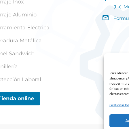
rraje Inox
(La), M
rraje Aluminio
Formul
rramienta Eléctrica
rradura Metálica
nel Sandwich
nillería
Para ofrecer 
almacenar y/o
otección Laboral
nos permitir
únicas en est
ciertas carac
Tienda online
Gestionar los
A