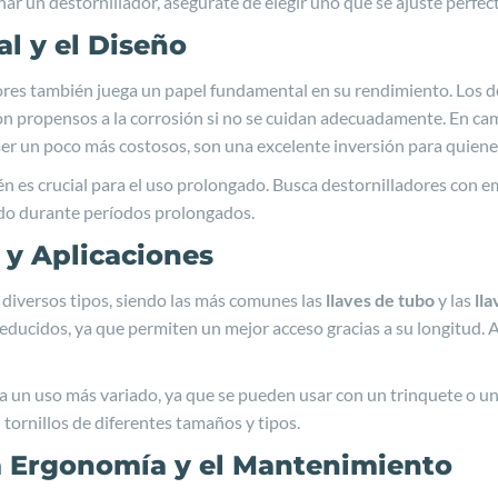
nar un destornillador, asegúrate de elegir uno que se ajuste perfec
al y el Diseño
dores también juega un papel fundamental en su rendimiento. Los 
n propensos a la corrosión si no se cuidan adecuadamente. En cam
ser un poco más costosos, son una excelente inversión para quiene
n es crucial para el uso prolongado. Busca destornilladores con
ndo durante períodos prolongados.
 y Aplicaciones
en diversos tipos, siendo las más comunes las
llaves de tubo
y las
lla
reducidos, ya que permiten un mejor acceso gracias a su longitud
ara un uso más variado, ya que se pueden usar con un trinquete o u
en tornillos de diferentes tamaños y tipos.
la Ergonomía y el Mantenimiento